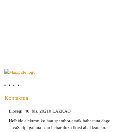
Kontaktua
Elosegi, 40, bis, 20210 LAZKAO
Helbide elektroniko hau spambot-etatik babestuta dago.
JavaScript gaituta izan behar duzu ikusi ahal izateko.